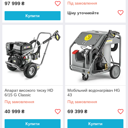
97 999
Під замовлення
₴
Ціну уточнюйте
Купити
Апарат високого тиску HD
Мобільний водонагрівач HG
6/15 G Classic
43
Під замовлення
Під замовлення
40 999
69 399
₴
₴
Купити
Купити