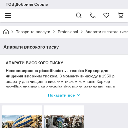
ТОВ Добриня Сервіс
Товари та послуги
Profesional
Апарати високого тиск
Апарати високого тиску
АПАРАТИ ВИСОКОГО ТИСКУ
Неперевершена різнобічність - техніка Керхер для
чищення високим тиском.
З моменту винаходу в 1950 р
апарату для чищення високим тиском компанія Керхер
постійно працює над оптимізацією цього методу чищення,
домагаючись більшої продуктивності при менших
Показати все
енерговитратах, прискорення очищення і продовження
терміну служби техніки. Будучи лідером світового ринку,
Керхер пропонує найширший асортимент продукції - мобільні
та стаціонарні апарати високого тиску з підігрівом або без
підігріву води, оснащені електродвигуном або двигуном
внутрішнього згоряння.