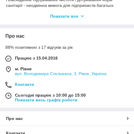
санітарії - неодмінна вимога для підприємств багатьох
галузей економіки і одне з важливих умов їх успішної роботи.
Показати все
При цьому вимоги до апаратів високого тиску так само
різноманітні, як і можливі області їх застосування. Системні
рішення від Kärcher, що вмикають апарат, приналежності та
чистячі засоби, забезпечують задоволення будь-яких потреб.
Про нас
Ми пропонуємо найкращі рішення для всіх і оптимальні для
88% позитивних з 17 відгуків за рік
шкірного.
Працює з 15.04.2016
м. Рівне
вул. Володимира Стельмаха, 3, Рівне, Україна
Контакти
Сьогодні працює з 10:00 до 15:00
Показати весь графік роботи
Автосалони автосервіс
Про нас
Контакти