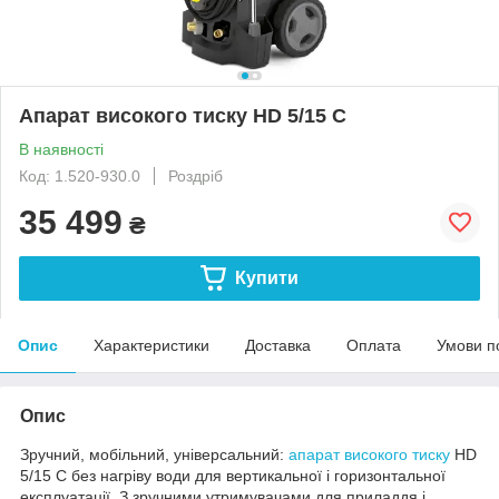
Апарат високого тиску HD 5/15 C
В наявності
Код: 1.520-930.0
Роздріб
35 499
₴
Купити
Опис
Характеристики
Доставка
Оплата
Умови п
Опис
Зручний, мобільний, універсальний:
апарат високого тиску
HD
5/15 C без нагріву води для вертикальної і горизонтальної
експлуатації. З зручними утримувачами для приладдя і