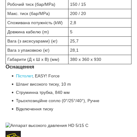
Робочий тиск (бар/MPa)
150 / 15
Макс. тиск (бар/MPa)
200 / 20
Споживана потужність (kW)
2,8
Довжина кабелю (m)
5
Вага (з аксесуарами) (кг)
25,7
Вага з упаковкою (кг)
28,1
Габарити (Д х Ш х В) (мм)
380 x 360 x 930
Оснащення
Пістолет
, EASY! Force
Шланг високого тиску, 10 m
Струминна трубка, 840 мм
Трьохпозиційне сопло (0°/25°/40°), Ручне
Відключення тиску