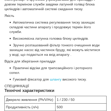
довгим терміном служби завдяки латунній голівці блока
циліндрів і автоматичній системі скидання тиску.
Якість
Автоматична система регулювання тиску захищає
складові частини апарату і продовжує термін його
служби.
Високоякісна латунна головка блоку циліндрів.
Зручно розташований фільтр тонкого очищення води
захищає насос від частинок бруду, які можуть міститися
у воді, що подається на вхід апарату .
Відсік для зберігання приладдя
Практичні відсіки для трипозиційного і роторного
сопел.
Гумовий фіксатор для
шлангу
високого тиску.
СПЕЦИФІКАЦІЇ
Технічні характеристики
Джерело живлення (Ph/V/Hz)
1 / 230 / 50
Продуктивність (л/ч)
500