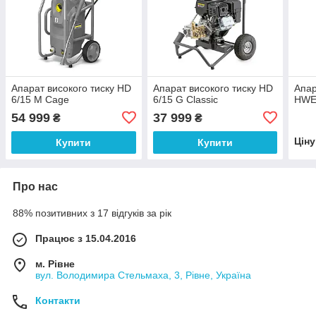
Апарат високого тиску HD
Апарат високого тиску HD
Апар
6/15 M Cage
6/15 G Classic
HWE
54 999
37 999
₴
₴
Цін
Купити
Купити
Про нас
88% позитивних з 17 відгуків за рік
Працює з 15.04.2016
м. Рівне
вул. Володимира Стельмаха, 3, Рівне, Україна
Контакти