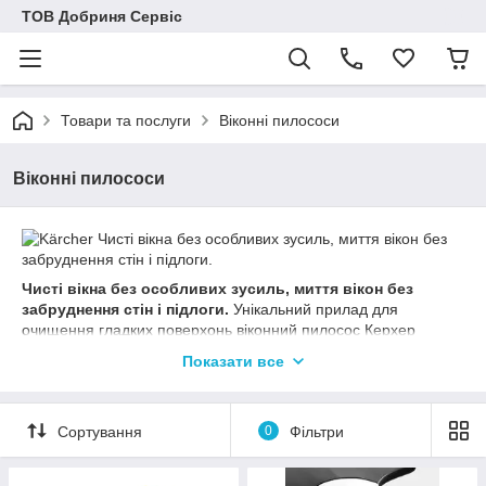
ТОВ Добриня Сервіс
Товари та послуги
Віконні пилососи
Віконні пилососи
Чисті вікна без особливих зусиль, миття вікон без
забруднення стін і підлоги.
Унікальний прилад для
очищення гладких поверхонь віконний пилосос Керхер
дозволяє швидко очищувати скло, дзеркала або керамічну
Показати все
плитку, не залишаючи на них смуг і розводів. Інноваційна
система всмоктування миттєво поглинає брудну воду, не
даючи їй стікати на підлогу. Завдяки цьому процедура мийки
Сортування
0
Фільтри
вікон стає більш гігієнічною, без допускання потьків.
Акумуляторний привід додає апарату істотну гнучкість у
застосуванні.