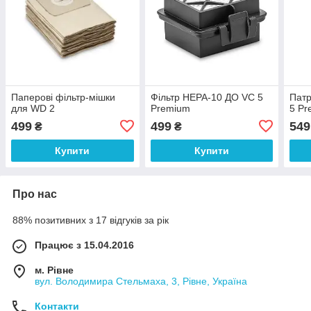
Паперові фільтр-мішки
Фільтр НЕРА-10 ДО VC 5
Патр
для WD 2
Premium
5 Pr
499
499
549
₴
₴
Купити
Купити
Про нас
88% позитивних з 17 відгуків за рік
Працює з 15.04.2016
м. Рівне
вул. Володимира Стельмаха, 3, Рівне, Україна
Контакти