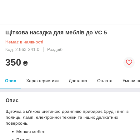
Щіткова насадка для меблів до VC 5
Немає в наявності
Код: 2.863-241.0
Роздріб
350
₴
Опис
Характеристики
Доставка
Оплата
Умови п
Опис
Щіточка з м'якою щетиною дбайливо прибирає бруд і пил із
полиць, ламп, електронної техніки та інших делікатних
поверхонь.
Мягкая мебел
Полиці