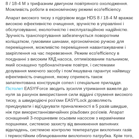
8 / 18-4 M з трифазним двигуном повітряного охолодження.
Можливість роботи в економічному режимі eco!efficiency.
Апарат високого тиску з підігрівом води HDS 8 / 18-4 M вражає
високою ефективністю очищення, зручністю в управлінні і
обслуговуванні, екологічністю і експлуатаційною надійністю.
Зручність транспортування забезпечується поворотним
коліщатком, гумовими шинами, ергономічною ручкою для
переміщення, можливістю переміщення навантажувачем і
закріплення на час перевезення. Режим eco!efficiency в
поєднанні з високим ККД насоса, оптимізованим пальником,
який оснащено турбонагнітачем повітря, і системами
дозування миючого засобу і пом'якшувача гарантує найвищу
ефективність очищення, якому сприяють також
запатентована конструкція сопел і спеціальне приладдя.
Пістолет
EASY!Force зводить зусилля утримання важеля до
нуля за рахунок використання сили віддачі струменя високого
тиску, а швидкодіючі роз'єми EASY!Lock дозволяють
приєднувати і від'єднувати приналежності в 5 разів швидше,
ніж при використаннізвичайних різьбових роз'ємів. Апарат
оснащений 3-поршневим осьовим насосом з керамічними
поршнями, системою захисту від виникнення вапняних
відкладень, системою контролю температури вихлопних газів
і термостійким облицюванням вихлопного патрубка. Крім того,