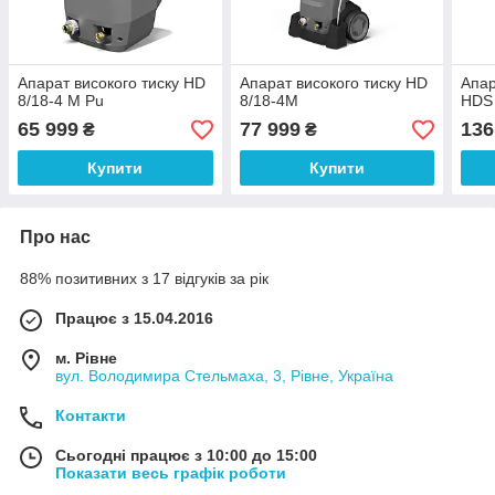
Апарат високого тиску HD
Апарат високого тиску HD
Апар
8/18-4 M Pu
8/18-4M
HDS 
65 999
77 999
136
₴
₴
Купити
Купити
Про нас
88% позитивних з 17 відгуків за рік
Працює з 15.04.2016
м. Рівне
вул. Володимира Стельмаха, 3, Рівне, Україна
Контакти
Сьогодні працює з 10:00 до 15:00
Показати весь графік роботи