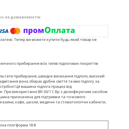
нів
за домовленістю
платежі. Тепер ви можете купити будь-який товар не
ієнічного прибирання всіх типів підлогових покриттів
ультати прибирання, швидке висихання підлоги, високий
ідмітання вона збирає дрібне сміття та миє підлогу за
трібно! Ця машина підлога працює від
se. При використанні BR 30/1 C Bp з дезінфікуючим засобом
ашина призначена для підтримки та точкового
азини, кафе, школи, медичні та стоматологічні кабінети,
рна платформа 18 В