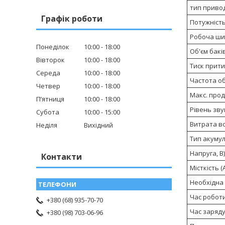
тип приво
Графік роботи
Потужність
Робоча ши
Понеділок
10:00
18:00
Об'єм баків
Вівторок
10:00
18:00
Тиск притис
Середа
10:00
18:00
Частота об
Четвер
10:00
18:00
Макс. прод
Пʼятниця
10:00
18:00
Рівень зву
Субота
10:00
15:00
Витрата во
Неділя
Вихідний
Тип акуму
Напруга, В)
Контакти
Місткість (
Необхідна 
Час роботи
+380 (68) 935-70-70
Час заряду
+380 (98) 703-06-96