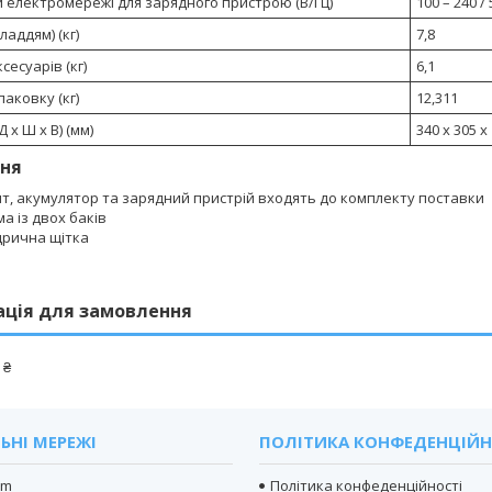
 електромережі для зарядного пристрою (В/Гц)
100 – 240 / 
ладдям) (кг)
7,8
сесуарів (кг)
6,1
паковку (кг)
12,311
 x Ш x В) (мм)
340 x 305 x
ня
нт, акумулятор та зарядний пристрій входять до комплекту поставки
а із двох баків
дрична щітка
ація для замовлення
 ₴
ЬНІ МЕРЕЖІ
ПОЛІТИКА КОНФЕДЕНЦІЙН
am
Політика конфеденційності