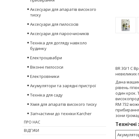
прибирання
Аксесуари для апаратів високого
тиску
Аксесуари для пилососів
Аксесуари для пароочисників
Техніка для догляду навколо
будинку
Електрошвабри
Віконні пилососи
BR 30/1 C B
невеликих п
Електровіники
Дана машин
Акумулятори та зарядні пристрої
рівень гігі
один крок. 
Техніка для саду
високопроду
Хімія для апаратів високого тиску
RM 732 мож
прибирання 
Запчастини до техніки Karcher
зони грома
ПРО НАС
Технічні
ВІДГУКИ
Акумулято