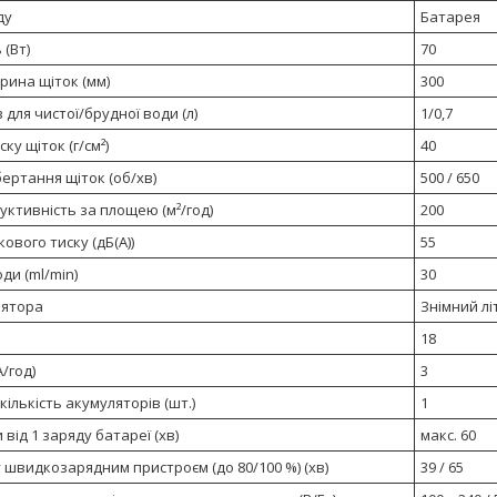
ду
Батарея
 (Вт)
70
рина щіток (мм)
300
 для чистої/брудної води (л)
1/0,7
ку щіток (г/см²)
40
ертання щіток (об/хв)
500 / 650
уктивність за площею (м²/год)
200
кового тиску (дБ(А))
55
ди (ml/min)
30
лятора
Знімний лі
18
А/год)
3
кількість акумуляторів (шт.)
1
 від 1 заряду батареї (хв)
макс. 60
 швидкозарядним пристроєм (до 80/100 %) (хв)
39 / 65