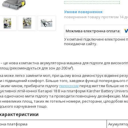
повернення товару протягом 14 д
У компанії підключені електронні 
покидаючи сайту.
p – це нова компактна акумуляторна машина для підлоги для високогіг
лощ (рекомендується для зон до 200 м²).
а може легко замінити моп, при цьому вона демонструє відмінні рез
єни і підвищений комфорт. Більше того, завдяки функції попереднього п
Таким чином, прибирати підлогу
пилососом
перед миттям більше не по
ктивної літій-іонної батареї 18 В на платформі Kärcher Battery Univer
на одночасно мити підлогу та проводити повноцінну дезінфекцію. М
невеликих площ, таких як готельні номери, ресторани, цілодобові маг
дського харчування тощо.
 характеристики
рна платформа
Акумулято