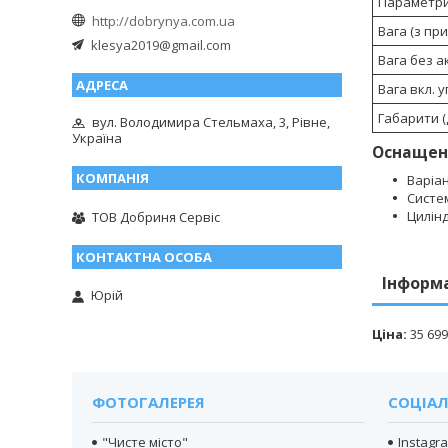
Параметри
http://dobrynya.com.ua
Вага (з при
klesya2019@gmail.com
Вага без ак
Вага вкл. у
Габарити (Д
вул. Володимира Стельмаха, 3, Рівне,
Україна
Оснащен
Варіа
Систем
Цилін
ТОВ Добриня Сервіс
Інформ
Юрій
Ціна:
35 699
ФОТОГАЛЕРЕЯ
СОЦІАЛ
"Чисте місто"
Instagr