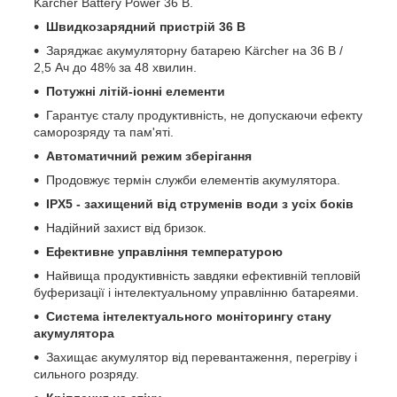
Kärcher Battery Power 36 В.
Швидкозарядний пристрій 36 В
Заряджає акумуляторну батарею Kärcher на 36 В /
2,5 Ач до 48% за 48 хвилин.
Потужні літій-іонні елементи
Гарантує сталу продуктивність, не допускаючи ефекту
саморозряду та пам'яті.
Автоматичний режим зберігання
Продовжує термін служби елементів акумулятора.
IPX5 - захищений від струменів води з усіх боків
Надійний захист від бризок.
Ефективне управління температурою
Найвища продуктивність завдяки ефективній тепловій
буферизації і інтелектуальному управлінню батареями.
Система інтелектуального моніторингу стану
акумулятора
Захищає акумулятор від перевантаження, перегріву і
сильного розряду.