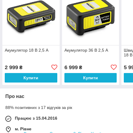
Акумулятор 18 В 2,5 A
Акумулятор 36 В 2,5 A
Швид
18 В
2 999
6 999
5 9
₴
₴
Купити
Купити
Про нас
88% позитивних з 17 відгуків за рік
Працює з 15.04.2016
м. Рівне