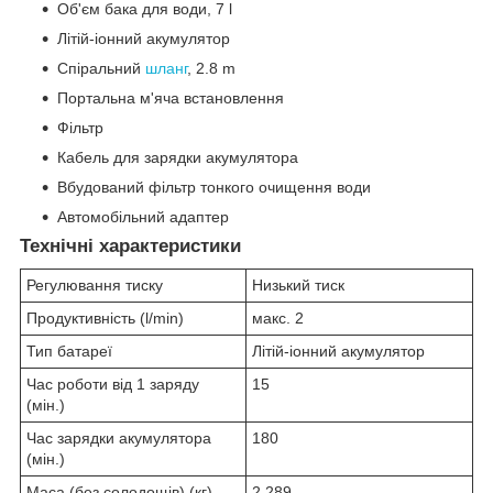
Об'єм бака для води, 7 l
Літій-іонний акумулятор
Спіральний
шланг
, 2.8 m
Портальна м'яча встановлення
Фільтр
Кабель для зарядки акумулятора
Вбудований фільтр тонкого очищення води
Автомобільний адаптер
Технічні характеристики
Регулювання тиску
Низький тиск
Продуктивність (l/min)
макс. 2
Тип батареї
Літій-іонний акумулятор
Час роботи від 1 заряду
15
(мін.)
Час зарядки акумулятора
180
(мін.)
Маса (без солодощів) (кг)
2,289