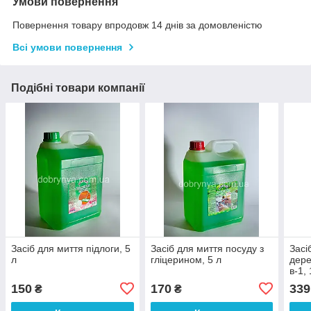
Умови повернення
Повернення товару впродовж 14 днів за домовленістю
Всі умови повернення
Подібні товари компанії
Засіб для миття підлоги, 5
Засіб для миття посуду з
Засі
л
гліцерином, 5 л
дере
в-1, 
150
170
339
₴
₴