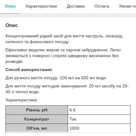
Опис
Характеристики
Доставка
Оплата
Умови п
Опис
Концентрований рідкий засіб для миття каструль, сковорід,
скляного та фаянсового посуду.
Ефективно видаляє жирові та харчові забруднення. Легко
змивається з поверхні і сприяє швидкому висиханню без
розводів.
Спосіб використання:
Для ручного миття посуду: 100 мл на 500 мл води.
Для миття посуду методом замочування: 20 мл засобу на 20-
40 л теплої води.
Характеристики
Рівень рН
6.6
Концентрат
Так
Об'єм, мл
1000