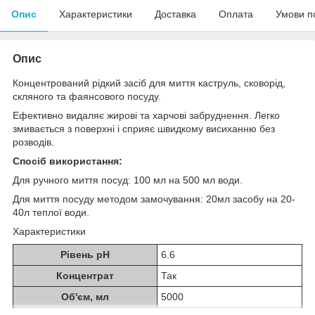
Опис
Характеристики
Доставка
Оплата
Умови п
Опис
Концентрований рідкий засіб для миття каструль, сковорід,
скляного та фаянсового посуду.
Ефективно видаляє жирові та харчові забруднення. Легко
змивається з поверхні і сприяє швидкому висиханню без
розводів.
Спосіб використання:
Для ручного миття посуд: 100 мл на 500 мл води.
Для миття посуду методом замочування: 20мл засобу на 20-
40л теплої води.
Характеристики
Рівень рН
6.6
Концентрат
Так
Об'єм, мл
5000