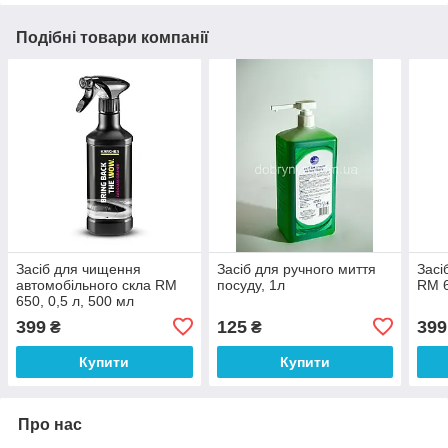
Подібні товари компанії
Засіб для чищення
Засіб для ручного миття
Засі
автомобільного скла RM
посуду, 1л
RM 6
650, 0,5 л, 500 мл
399
125
399
₴
₴
Купити
Купити
Про нас