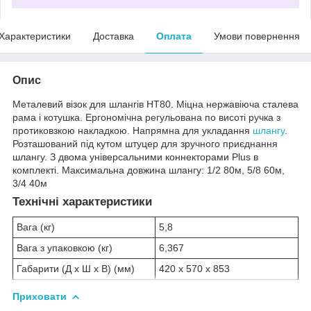
Характеристики
Доставка
Оплата
Умови повернення
Опис
Металевий візок для шлангів HT80. Міцна нержавіюча сталева
рама і котушка. Ергономічна регульована по висоті ручка з
протиковзкою накладкою. Напрямна для укладання
шлангу
.
Розташований під кутом штуцер для зручного приєднання
шлангу. З двома універсальними коннекторами Plus в
комплекті. Максимальна довжина шлангу: 1/2 80м, 5/8 60м,
3/4 40м
Технічні характеристики
Вага (кг)
5,8
Вага з упаковкою (кг)
6,367
Габарити (Д х Ш х В) (мм)
420 x 570 x 853
Приховати