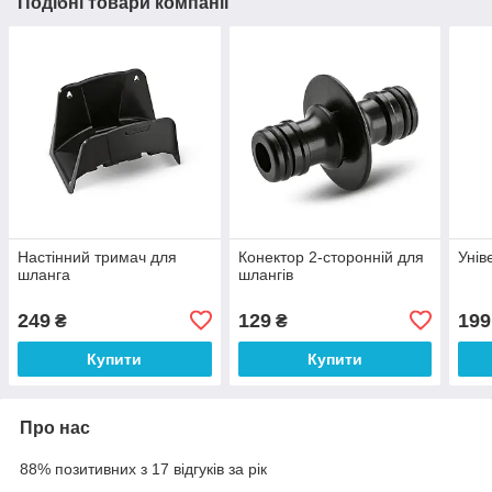
Подібні товари компанії
Настінний тримач для
Конектор 2-сторонній для
Унів
шланга
шлангів
249
129
199
₴
₴
Купити
Купити
Про нас
88% позитивних з 17 відгуків за рік