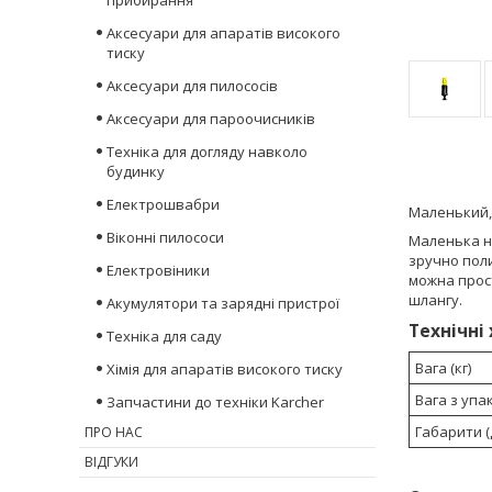
прибирання
Аксесуари для апаратів високого
тиску
Аксесуари для пилососів
Аксесуари для пароочисників
Техніка для догляду навколо
будинку
Електрошвабри
Маленький,
Віконні пилососи
Маленька н
зручно поли
Електровіники
можна прос
шлангу.
Акумулятори та зарядні пристрої
Технічні
Техніка для саду
Вага (кг)
Хімія для апаратів високого тиску
Вага з упа
Запчастини до техніки Karcher
Габарити (Д
ПРО НАС
ВІДГУКИ