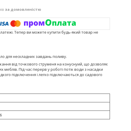
нів
за домовленістю
платежі. Тепер ви можете купити будь-який товар не
пло для нескладних завдань поливу.
кання від точкового струменя на конуснуий, що дозволяє
х меблів. Під час перерв у роботі потік води з насадки
дкого підключення і легко підключаються до садового
36