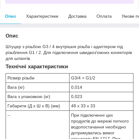
Опис
Характеристики
Доставка
Оплата
Умови п
Опис
Штуцер з різьбою G3 / 4 внутрішня різьба і адаптером під
різьблення G1 / 2. Для підключення швидкоз'ємних конекторів
для шлангів.
Технічні характеристики
Розмір різьби
G3/4 + G1/2
Вага (кг)
0,014
Вага з упаковкою (кг)
0,023
Габарити (Д х Ш х В) (мм)
48 x 33 x 33
--
При підключенні цих
продуктів до мережі питного
водопостачання необхідно
дотримуватись вимог
стандарту EN 1717. При