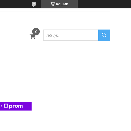
Кошик
 з