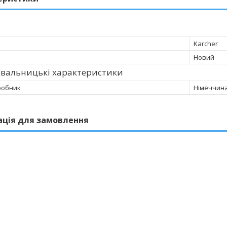
Karcher
Новий
увальницькі характеристики
робник
Німеччин
ація для замовлення