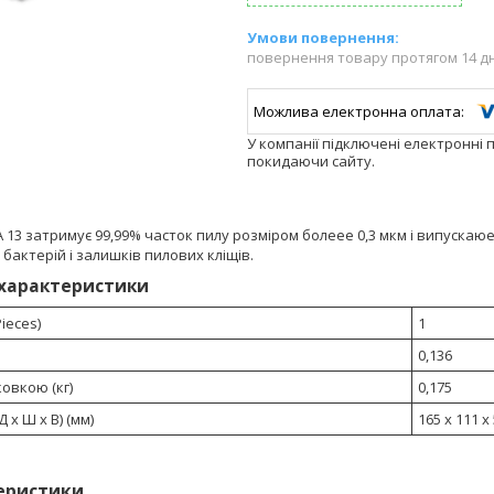
повернення товару протягом 14 д
У компанії підключені електронні 
покидаючи сайту.
 13 затримує 99,99% часток пилу розміром болеее 0,3 мкм і випускаюет
, бактерій і залишків пилових кліщів.
 характеристики
Pieces)
1
0,136
ковкою (кг)
0,175
 х Ш х В) (мм)
165 x 111 x
еристики