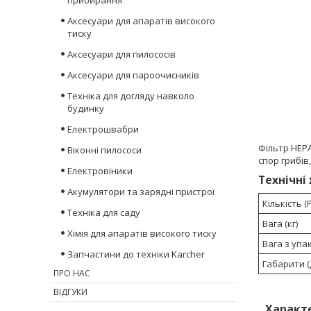
прибирання
Аксесуари для апаратів високого
тиску
Аксесуари для пилососів
Аксесуари для пароочисників
Техніка для догляду навколо
будинку
Електрошвабри
Фільтр HEPA
Віконні пилососи
спор грибів
Електровіники
Технічні
Акумулятори та зарядні пристрої
Кількість (
Техніка для саду
Вага (кг)
Хімія для апаратів високого тиску
Вага з упа
Запчастини до техніки Karcher
Габарити (Д
ПРО НАС
ВІДГУКИ
Характ