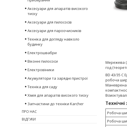
прибирання
Аксесуари для апаратів високого
тиску
Аксесуари для пилососів
Аксесуари для пароочисників
Техніка для догляду навколо
будинку
Електрошвабри
Віконні пилососи
Мережева (2
год (теорет
Електровіники
BD 43/35 C 
Акумулятори та зарядні пристрої
робоча шири
Маневрена B
Техніка для саду
компактност
Хімія для апаратів високого тиску
Всмоктувал
Технічні
Запчастини до техніки Karcher
ПРО НАС
Робоча ши
ВІДГУКИ
Робоча ши