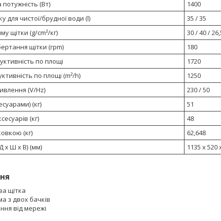
потужність (Вт)
1400
у для чистої/брудної води (l)
35 / 35
му щітки (g/cm²/кг)
30 / 40 / 26,
ертання щітки (rpm)
180
уктивність по площі
1720
ктивність по площі (m²/h)
1250
ивлення (V/Hz)
230 / 50
есуарами) (кг)
51
сесуарів (кг)
48
ковкою (кг)
62,648
 х Ш х В) (мм)
1135 x 520 
ня
ва щітка
а з двох бачків
ння від мережі