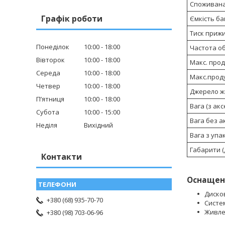
Споживана 
Графік роботи
Ємкість бак
Тиск прижи
Понеділок
10:00
18:00
Частота об
Вівторок
10:00
18:00
Макс. прод
Середа
10:00
18:00
Макс.проду
Четвер
10:00
18:00
Джерело ж
Пʼятниця
10:00
18:00
Вага (з акс
Субота
10:00
15:00
Вага без ак
Неділя
Вихідний
Вага з упа
Габарити (Д
Контакти
Оснащен
Диско
+380 (68) 935-70-70
Систем
Живле
+380 (98) 703-06-96