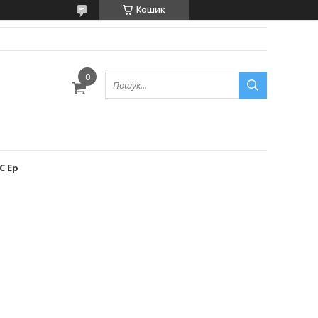
Кошик
C Ep