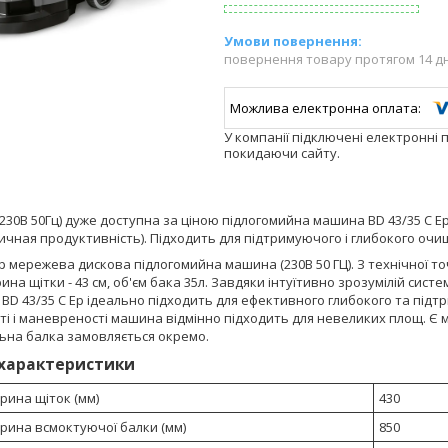
повернення товару протягом 14 д
У компанії підключені електронні 
покидаючи сайту.
30В 50Гц) дуже доступна за ціною підлогомийна машина BD 43/35 C E
ичная продуктивність). Підходить для підтримуючого і глибокого очи
Ep мережева дискова підлогомийна машина (230В 50 ГЦ). З технічної 
на щітки - 43 см, об'єм бака 35л. Завдяки інтуїтивно зрозумілій сист
D 43/35 C Ep ідеально підходить для ефективного глибокого та підт
і і маневреності машина відмінно підходить для невеликих площ. Є м
ьна балка замовляється окремо.
 характеристики
рина щіток (мм)
430
рина всмоктуючої балки (мм)
850