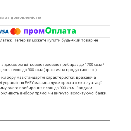
нів
за домовленістю
платежі. Тепер ви можете купити будь-який товар не
p з дисковою щітковою головою прибирає до 1700 кв.м /
щення площ до 900 кв.м (практична продуктивність).
точки зору має стандартні характеристки: вражаюча
емі управління EASY машина дуже проста в експлуатації.
римуючого прибирання площ до 900 кв.м. Завдяки
ожливість вибору прямої чи вигнутої всмоктуючої балки.