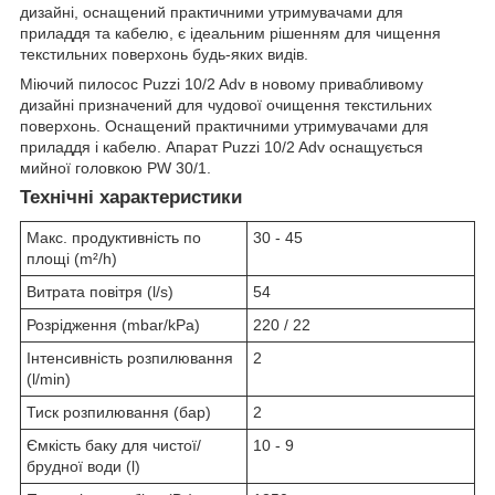
дизайні, оснащений практичними утримувачами для
приладдя та кабелю, є ідеальним рішенням для чищення
текстильних поверхонь будь-яких видів.
Міючий пилосос Puzzi 10/2 Adv в новому привабливому
дизайні призначений для чудової очищення текстильних
поверхонь. Оснащений практичними утримувачами для
приладдя і кабелю. Апарат Puzzi 10/2 Adv оснащується
мийної головкою PW 30/1.
Технічні характеристики
Макс. продуктивність по
30 - 45
площі (m²/h)
Витрата повітря (l/s)
54
Розрідження (mbar/kPa)
220 / 22
Інтенсивність розпилювання
2
(l/min)
Тиск розпилювання (бар)
2
Ємкість баку для чистої/
10 - 9
брудної води (l)