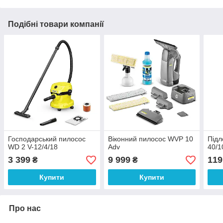
Подібні товари компанії
Господарський пилосос
Віконний пилосос WVP 10
Під
WD 2 V-12/4/18
Adv
40/
3 399
9 999
119
₴
₴
Купити
Купити
Про нас