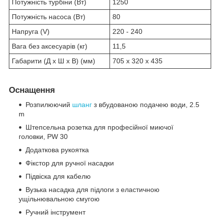
Потужність турбіни (Вт)
1250
Потужність насоса (Вт)
80
Напруга (V)
220 - 240
Вага без аксесуарів (кг)
11,5
Габарити (Д х Ш х В) (мм)
705 x 320 x 435
Оснащення
Розпилюючий
шланг
з вбудованою подачею води, 2.5
m
Штепсельна розетка для професійної миючої
головки, PW 30
Додаткова рукоятка
Фікстор для ручної насадки
Підвіска для кабелю
Вузька насадка для підлоги з еластичною
ущільнювальною смугою
Ручний інструмент