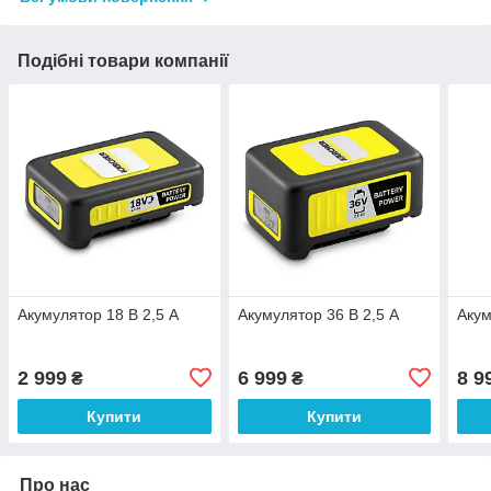
Подібні товари компанії
Акумулятор 18 В 2,5 A
Акумулятор 36 В 2,5 A
Акум
2 999
6 999
8 9
₴
₴
Купити
Купити
Про нас