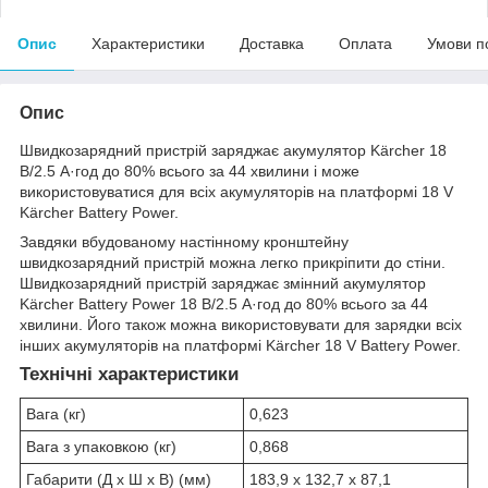
Опис
Характеристики
Доставка
Оплата
Умови п
Опис
Швидкозарядний пристрій заряджає акумулятор Kärcher 18
В/2.5 А·год до 80% всього за 44 хвилини і може
використовуватися для всіх акумуляторів на платформі 18 V
Kärcher Battery Power.
Завдяки вбудованому настінному кронштейну
швидкозарядний пристрій можна легко прикріпити до стіни.
Швидкозарядний пристрій заряджає змінний акумулятор
Kärcher Battery Power 18 В/2.5 А·год до 80% всього за 44
хвилини. Його також можна використовувати для зарядки всіх
інших акумуляторів на платформі Kärcher 18 V Battery Power.
Технічні характеристики
Вага (кг)
0,623
Вага з упаковкою (кг)
0,868
Габарити (Д х Ш х В) (мм)
183,9 x 132,7 x 87,1