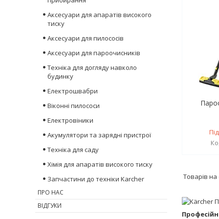
прибирання
Аксесуари для апаратів високого
тиску
Аксесуари для пилососів
Аксесуари для пароочисників
Техніка для догляду навколо
будинку
Електрошвабри
Паро
Віконні пилососи
Електровіники
Пі
Акумулятори та зарядні пристрої
Техніка для саду
Хімія для апаратів високого тиску
Запчастини до техніки Karcher
ПРО НАС
ВІДГУКИ
Професійн