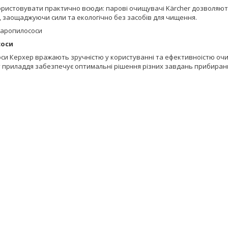
ристовувати практично всюди: парові очищувачі Kärcher дозволяють 
, заощаджуючи сили та екологічно без засобів для чищення.
соси
си Керхер вражають зручністю у користуванні та ефективноістю оч
 приладдя забезпечує оптимальні рішення різних завдань прибиран