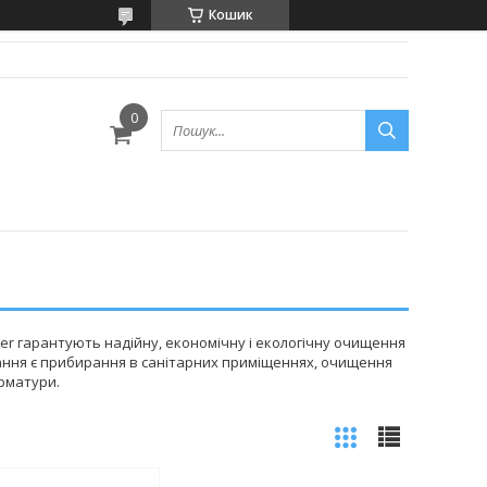
Кошик
er гарантують надійну, економічну і екологічну очищення
вання є прибирання в санітарних приміщеннях, очищення
арматури.