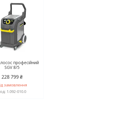
лосос професійний
SGV 8/5
228 799 ₴
ід замовлення
1.092-010.0