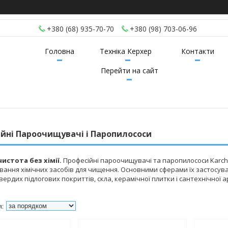
+380 (68) 935-70-70
+380 (98) 703-06-96
Головна
Техніка Керхер
Контакти
Перейти на сайт
йні Пароочищувачі і Паропилососи
чистота без хімії.
Професійні пароочищувачі та паропилососи Karch
ування хімічних засобів для чищення. Основними сферами їх застосу
вердих підлогових покриттів, скла, керамічної плитки і сантехнічної 