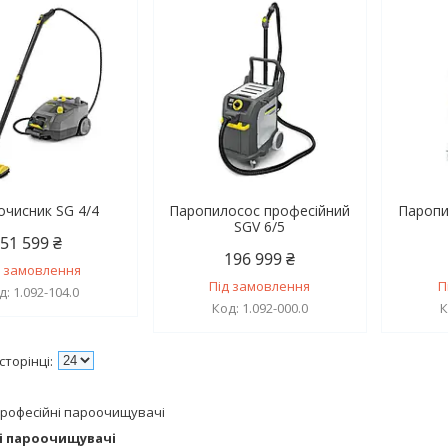
очисник SG 4/4
Паропилосос професійний
Паропи
SGV 6/5
51 599 ₴
196 999 ₴
д замовлення
Під замовлення
П
1.092-104.0
1.092-000.0
і пароочищувачі